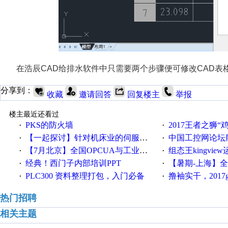
在浩辰CAD给排水软件中只需要两个步骤便可修改CAD表
分享到：
收藏
邀请回答
回复楼主
举报
楼主最近还看过
PKS的防火墙
2017王者之狮“鸡”情签到
·
·
【一起探讨】针对机床业的伺服系统发展，您的期望是什么？
中国工控网论坛版块
·
·
【7月北京】全国OPCUA与工业互联技术培训班通知！
组态王kingvi
·
·
经典！西门子内部培训PPT
【暑期-上海】全国工业4.
·
·
PLC300 资料整理打包，入门必备
撸袖实干，2017gongkong
·
·
热门招聘
相关主题