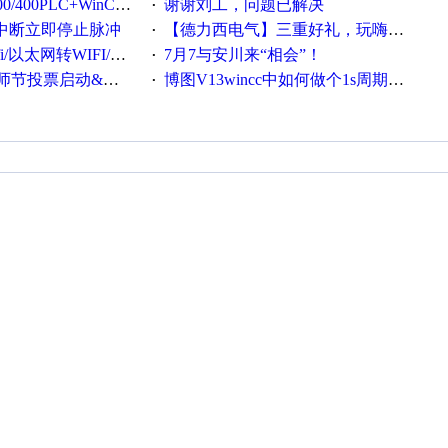
LC+WinCC技术培训班通知！
谢谢刘工，问题已解决
·
用中断立即停止脉冲
【德力西电气】三重好礼，玩嗨夏日！
·
ifi转串口/以太网转串口/wifi转以太网模块配置方法
7月7与安川来“相会”！
·
票启动&周周有礼！
博图V13wincc中如何做个1s周期循环的脚本
·