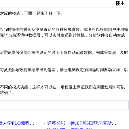
楼主
对应的模式，下面一起来了解一下。
录
当时操作的
时间及
测量得到的
各种环境参数。
或者可以根据用户使用需
完毕当前环境中数据后
，可以
实时发送到
计算机，
分析
软件会自动生成
设置完成后仪器会
按照设定的时间
间隔
自动记录数据。
完成
采集后，
及时
失误接触导致测量结果出现偏差，
按照电脑设定的间隔时间自动采样，以
不同的模式功能，这样才可以在一定程度上保证我们在测量过程中可以
准确了。
PLC编程的心得体会
送积分啦！参加7月6日菲尼克斯在线研讨会即得
·