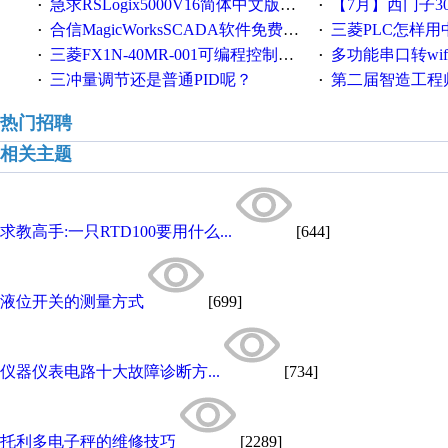
急求RSLogix5000V16简体中文版！！！急急急
【7月】西门子300/400P
·
·
合信MagicWorksSCADA软件免费下载，好礼相送，并提供技术支持，永久免费！
三菱PLC怎样
·
·
三菱FX1N-40MR-001可编程控制器输入端口故障维修一例
多功能串口转wifi/以太网转WIFI/串口转以太网/w
·
·
三冲量调节还是普通PID呢？
第二届智造工程师节投
·
·
热门招聘
相关主题
求教高手:一只RTD100要用什么...
[644]
液位开关的测量方式
[699]
仪器仪表电路十大故障诊断方...
[734]
托利多电子秤的维修技巧
[2289]