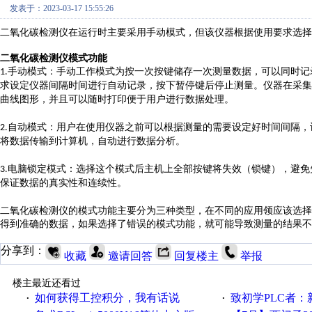
发表于：2023-03-17 15:55:26
二氧化碳检测仪在运行时主要采用手动模式，但该仪器根据使用要求选择
二氧化碳检测仪模式功能
手动模式：
手动工作模式为按一次按键储存一次测量数据，可以同时
记
1.
求
设定
仪器
间隔时间进行自动记录，
按下暂停键后
停止
测量
。
仪器在采集
曲线图形，
并且可以随时打印便于用户
进行数据处理。
自动模式：
用户在使用仪器之前可以根据测量的需要设定好
时间
间隔
，
2.
将数据
传输到
计算机，
自动进行数据分析。
电脑锁定模式：
选择这个模式后
主机上全部
按键将
失效（锁键），
避免
3.
保证数据的真实性和连续性。
二氧化碳检测仪的模式功能主要分为三种类型，在不同的应用领应该选择
得到准确的数据，如果选择了错误的模式功能，就可能导致测量的结果不
分享到：
收藏
邀请回答
回复楼主
举报
楼主最近还看过
如何获得工控积分，我有话说
致初学PLC者：新人学
·
·