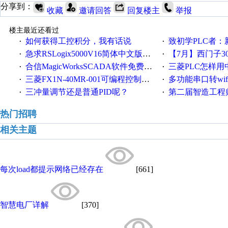
分享到：
收藏
邀请回答
回复楼主
举报
楼主最近还看过
如何获得工控积分，我有话说
致初学PLC者：新人学
·
·
急求RSLogix5000V16简体中文版！！！急急急
【7月】西门子300/400P
·
·
合信MagicWorksSCADA软件免费下载，好礼相送，并提供技术支持，永久免费！
三菱PLC怎样
·
·
三菱FX1N-40MR-001可编程控制器输入端口故障维修一例
多功能串口转wifi/以太网转WIFI/串口转以太网/w
·
·
三冲量调节还是普通PID呢？
第二届智造工程师节投
·
·
热门招聘
相关主题
每次load都提示网络已经存在
[661]
智慧电厂详解
[370]