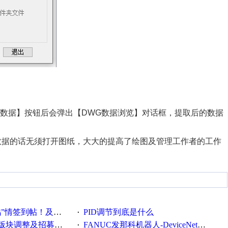
数据】按钮后会弹出【DWG数据浏览】对话框，提取后的数据
数据的话无须打开图纸，大大的提高了绘图及管理工作者的工作
帖！及时更新在线研讨会预告
PID调节到底是什么
·
调整及招募版主公告
FANUC发那科机器人-DeviceNet通信使用手册(中文)
·