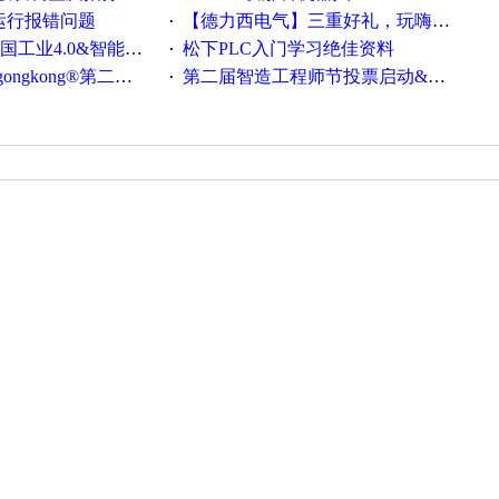
ew运行报错问题
【德力西电气】三重好礼，玩嗨夏日！
·
0&智能制造高级培训班通知！
松下PLC入门学习绝佳资料
·
®第二届智造工程师节正式起航！
第二届智造工程师节投票启动&周周有礼！
·