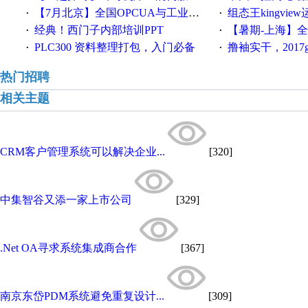
【7月北京】全国OPCUA与工业互联技术培训班通知！
组态王kingvi
·
·
经典！西门子内部培训PPT
【暑期-上海】全国工业4.
·
·
PLC300 资料整理打包，入门必备
撸袖实干，2017gongkong
·
·
热门招聘
相关主题
CRM客户管理系统可以解决企业...
[320]
中集智谷又添一家上市公司
[329]
.Net OA寻求系统集成商合作
[367]
南京东岱PDM系统避免重复设计...
[309]