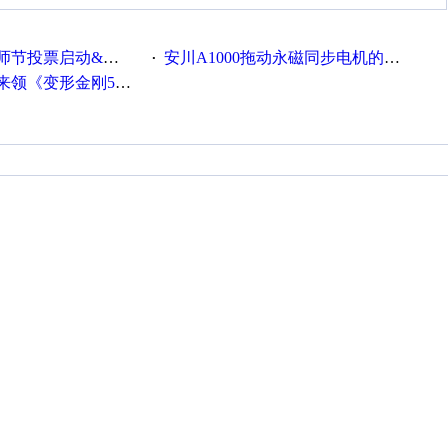
票启动&周周有礼！
安川A1000拖动永磁同步电机的系列参数
·
《变形金刚5》观影券