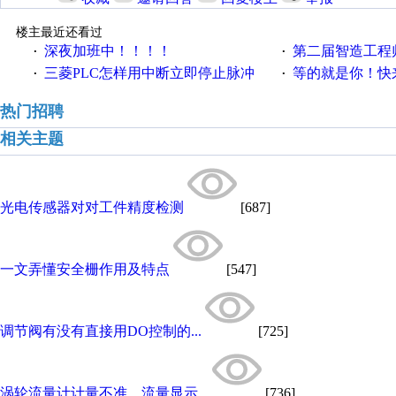
楼主最近还看过
深夜加班中！！！！
第二届智造工程师节投
·
·
三菱PLC怎样用中断立即停止脉冲
等的就是你！快来领
·
·
热门招聘
相关主题
光电传感器对对工件精度检测
[687]
一文弄懂安全栅作用及特点
[547]
调节阀有没有直接用DO控制的...
[725]
涡轮流量计计量不准，流量显示...
[736]