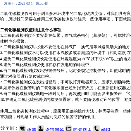
发表于：2023-03-14 16:05:48
二氧化碳检测仪可用于测量多种环境中的二氧化碳浓度值，对我们具有良
响，所以我们需要在使用二氧化碳检测仪时注意一些使用事项，下面就跟
二氧化碳检测仪使用注意什么事项
二氧化碳检测仪不要安装在烟雾
，
喷气式杀虫剂（蒸发剂）
，
可燃性溶
1.
体时也会报警。
二氧化碳检测仪
时尽量不要使用在
排气口，换气扇等
风速流动大
的地方
2.
二氧化碳检测仪
不可以使用在
水
汽较多或者潮湿
的
环境中
（相对湿度
在
3.
避免
二氧化碳检测仪
长期使用在环境
温度
为
以下
或
以上的地
4.
-30℃
50℃
避免
二氧化碳检测仪
使用
在
存在
强电磁的
环境中
。
5.
当
二氧化碳检测仪
发出
报警信号后，
此时会锁定
控制信号，
即使此时的
6.
通过对仪器进行复位或自检。
二氧化碳检测仪
在发出
报警后，
不可以
打开电器开关
。应该先明确导致
7.
如果仪器在
报警
时的
二氧化碳浓度已超出报警浓度，
在重新使用仪器之
8.
当
二氧化碳检测仪
断电一段时间后
，
再次使用时
可能
会
发出报警声
，它
9.
在确定
二氧化碳检测仪的
检测
位置后，
就不要随便
移动
它的
位置，
避
10
.
使用二氧化碳检测仪过程中，应采用正确的操作方法，并需要注意一些使
警功能，对现场工作人员起到良好的预警防护的作用。
分享到：
收藏
邀请回答
回复楼主
举报