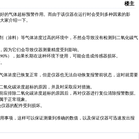
楼主
好的气体超标预警作用。而由于该仪器在运行时会受到多种因素的影
大家介绍一下。
剂（涂料）
等气体浓度过高
的
环境中
，
不然会导致没有检测到二氧化碳气
，
因为它们会导致仪器测量精度受到影响。
），
如果长期在这种环境下使用，可能会造成
传感器损坏。
90%
方。
气体
浓度
已恢复正常，但是仪器
也无法自动恢复报警前状态，
这时就需要
二氧化碳浓度
超标
的原因，并及时
采取应对措施。
前应排除
二氧化碳浓度超标的原因后，
再对仪器进行
复位清除报警数据。
属于
正常现象。
免仪器的
配件
受到损坏
。
用事项，这样可以保证测量到准确的数值，以及保证仪器可迅速发出报