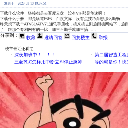
发表于：2023-03-13 19:37:51
下载什么软件，链接都是去百度云盘，没有VIP那是龟速啊！
下载什么手册，都是啥道巴巴，百度文库，没有点技巧甭想那么顺畅！
昨天想下载个ATV61\ATV71通讯手册啥，搞来搞去到施耐德网站下
了，跟那个专利网有的一比，哪里不顺手就哪里搞……
分享到：
收藏
邀请回答
回复楼主
举报
楼主最近还看过
深夜加班中！！！！
第二届智造工程师节投
·
·
三菱PLC怎样用中断立即停止脉冲
等的就是你！快来领
·
·