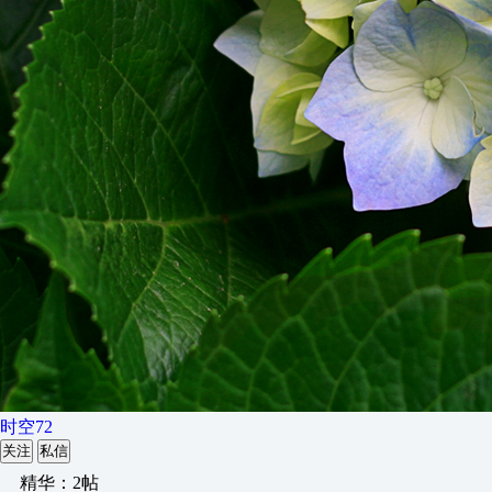
时空72
关注
私信
精华：2帖