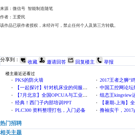
来源：微信号 智能制造随笔
作者：王爱民
该作品已获作者授权，未经许可，禁止任何个人及第三方转载。
分享到：
收藏
邀请回答
回复楼主
举报
楼主最近还看过
PKS的防火墙
2017王者之狮“鸡”情签到
·
·
【一起探讨】针对机床业的伺服系统发展，您的期望是什么？
中国工控网论坛版块
·
·
【7月北京】全国OPCUA与工业互联技术培训班通知！
组态王kingvi
·
·
经典！西门子内部培训PPT
【暑期-上海】全国工业4.
·
·
PLC300 资料整理打包，入门必备
撸袖实干，2017gongkong
·
·
热门招聘
相关主题