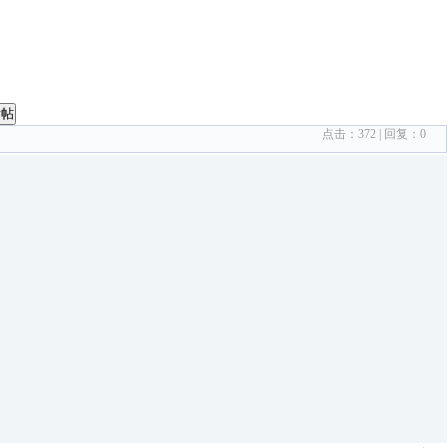
发帖
点击：
372
| 回复：
0