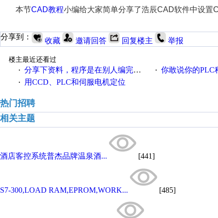
本节
CAD教程
小编给大家简单分享了浩辰CAD软件中设置
分享到：
收藏
邀请回答
回复楼主
举报
楼主最近还看过
分享下资料，程序是在别人编完的基础上改的
你敢说你的PLC程序写的好
·
·
用CCD、PLC和伺服电机定位
·
热门招聘
相关主题
酒店客控系统普杰品牌温泉酒...
[441]
S7-300,LOAD RAM,EPROM,WORK...
[485]