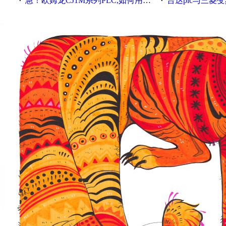
急！欧姆龙CJ1M系列PLC,如何用时间控制变频器。要求时间在组态王中可以自由输入！拜托各位大神了！
台达plc与三菱
·
·