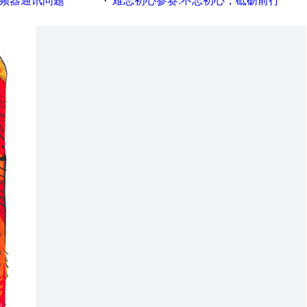
变频器通讯问题
难忘初心参赛:不忘初心，砥砺前行
·