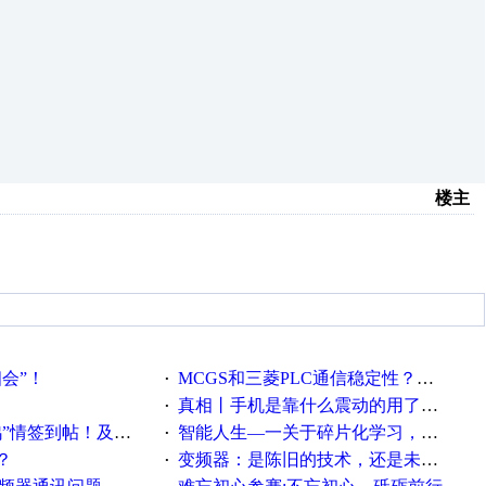
楼主
相会”！
MCGS和三菱PLC通信稳定性？？？
·
真相丨手机是靠什么震动的用了这么多年才知道！
·
帖！及时更新在线研讨会预告
智能人生—一关于碎片化学习，看这一篇就够了！
·
？
变频器：是陈旧的技术，还是未来的幕后英雄？
·