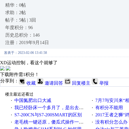
精华：0帖
求助：2帖
帖子：5帖 | 3回
年度积分：96
历史总积分：146
注册：2019年9月14日
发表于：2023-02-06 13:41:58
XD运动控制，看这个就够了
下载附件需1积分！
分享到：
收藏
邀请回答
回复楼主
举报
楼主最近还看过
中国氮肥出口大减
7月7与安川来“
·
·
我已经卧床一个多月了，是出去安装机械手在高速遭遇车祸所致:大家工作都要特别注意啊
有积分不能用
·
·
S7-200CN与S7-200SMART的区别
2017王者之狮“鸡”情签到
·
·
老毛桃一键还原，傻瓜式操作一键轻松备份还原；程序为向导式安装，一键即可实现自动备份或还原系统。
没有积分怎么办
·
·