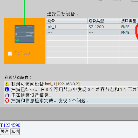
T1234590
关注
私信