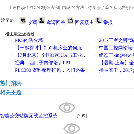
上述自动生成CAD明细表和门窗表的方法，你学会了嘛？从此告别低
分享到：
收藏
邀请回答
回复楼主
举报
楼主最近还看过
PKS的防火墙
2017王者之狮“鸡”情签到
·
·
【一起探讨】针对机床业的伺服系统发展，您的期望是什么？
中国工控网论坛版块
·
·
【7月北京】全国OPCUA与工业互联技术培训班通知！
组态王kingvi
·
·
经典！西门子内部培训PPT
【暑期-上海】全国工业4.
·
·
PLC300 资料整理打包，入门必备
撸袖实干，2017gongkong
·
·
热门招聘
相关主题
智能公交站牌无线监控系统
[299]