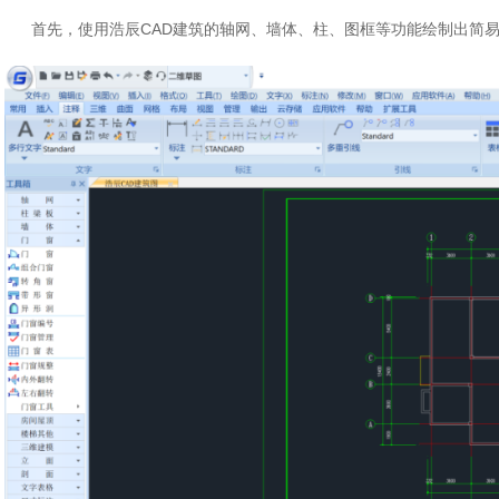
首先，使用浩辰CAD建筑的轴网、墙体、柱、图框等功能绘制出简