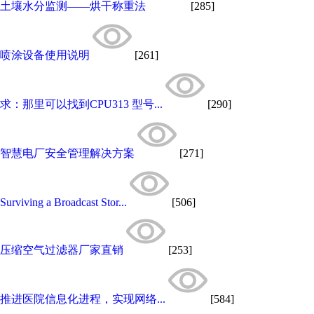
土壤水分监测——烘干称重法
[285]
喷涂设备使用说明
[261]
求：那里可以找到CPU313 型号...
[290]
智慧电厂安全管理解决方案
[271]
Surviving a Broadcast Stor...
[506]
压缩空气过滤器厂家直销
[253]
推进医院信息化进程，实现网络...
[584]