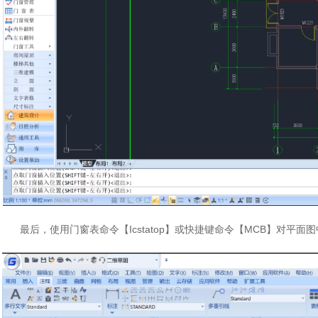
最后，使用门窗表命令【Icstatop】或快捷键命令【MCB】对平