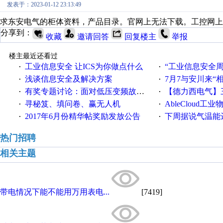
发表于：2023-01-12 23:13:49
求东安电气的柜体资料，产品目录。官网上无法下载。工控网上
分享到：
收藏
邀请回答
回复楼主
举报
楼主最近还看过
工业信息安全 让ICS为你做点什么
“工业信息安全周之我见”
·
·
浅谈信息安全及解决方案
7月7与安川来“
·
·
有奖专题讨论：面对低压变频故障，老手是这样解决的！
【德力西电气】三
·
·
寻秘笈、填问卷、赢无人机
AbleCloud工业物
·
·
2017年6月份精华帖奖励发放公告
下周据说气温能
·
·
热门招聘
相关主题
带电情况下能不能用万用表电...
[7419]