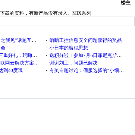
楼主
下载的资料，有新产品没有录入。MIX系列
话题互动获奖名单发布公告
晒晒工控信息安全问题获得的奖品
·
相会”！
小日本的编程思想
·
重好礼，玩嗨夏日！
送积分啦！参加7月6日菲尼克斯在线研讨会即得
·
联网云解决方案实践及应用
谢谢刘工，问题已解决
·
达到40度哦
有奖专题讨论：伺服选择的“小细节大学问”奖励公告
·