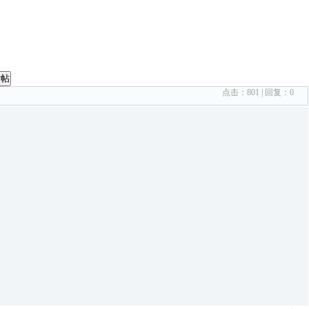
发帖
点击：
801
| 回复：
0