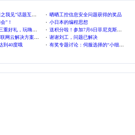
话题互动获奖名单发布公告
晒晒工控信息安全问题获得的奖品
·
相会”！
小日本的编程思想
·
重好礼，玩嗨夏日！
送积分啦！参加7月6日菲尼克斯在线研讨会即得
·
联网云解决方案实践及应用
谢谢刘工，问题已解决
·
达到40度哦
有奖专题讨论：伺服选择的“小细节大学问”奖励公告
·