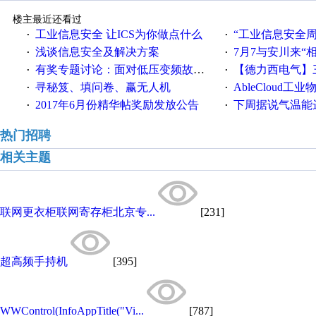
楼主最近还看过
工业信息安全 让ICS为你做点什么
“工业信息安全周之我见”
·
·
浅谈信息安全及解决方案
7月7与安川来“
·
·
有奖专题讨论：面对低压变频故障，老手是这样解决的！
【德力西电气】三
·
·
寻秘笈、填问卷、赢无人机
AbleCloud工业物
·
·
2017年6月份精华帖奖励发放公告
下周据说气温能
·
·
热门招聘
相关主题
联网更衣柜联网寄存柜北京专...
[231]
超高频手持机
[395]
WWControl(InfoAppTitle("Vi...
[787]