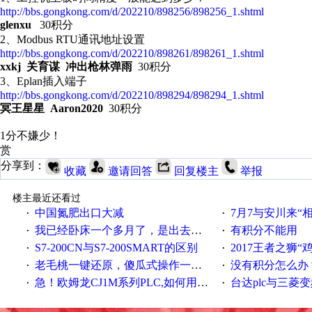
http://bbs.gongkong.com/d/202210/898256/898256_1.shtml
glenxu
30积分
2、 Modbus RTU通讯地址设置
http://bbs.gongkong.com/d/202210/898261/898261_1.shtml
xxkj 关育谋 冲出枪林弹雨
30积分
3、 Eplan插入端子
http://bbs.gongkong.com/d/202210/898294/898294_1.shtml
冥王星星 Aaron2020
30积分
1分不嫌少！
赏
分享到：
收藏
邀请回答
回复楼主
举报
楼主最近还看过
中国氮肥出口大减
7月7与安川来“
·
·
我已经卧床一个多月了，是出去安装机械手在高速遭遇车祸所致:大家工作都要特别注意啊
有积分不能用
·
·
S7-200CN与S7-200SMART的区别
2017王者之狮“鸡”情签到
·
·
老毛桃一键还原，傻瓜式操作一键轻松备份还原；程序为向导式安装，一键即可实现自动备份或还原系统。
没有积分怎么办
·
·
急！欧姆龙CJ1M系列PLC,如何用时间控制变频器。要求时间在组态王中可以自由输入！拜托各位大神了！
台达plc与三菱
·
·