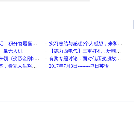
记，积分答题赢礼品！
实习总结与感想(个人感想，来和大家分享下，不喜勿喷,谢谢）
·
、赢无人机
【德力西电气】三重好礼，玩嗨夏日！
·
《变形金刚5》观影券
有奖专题讨论：面对低压变频故障，老手是这样解决的！
·
，看完人生豁然开朗
2017年7月3日--------每日英语
·