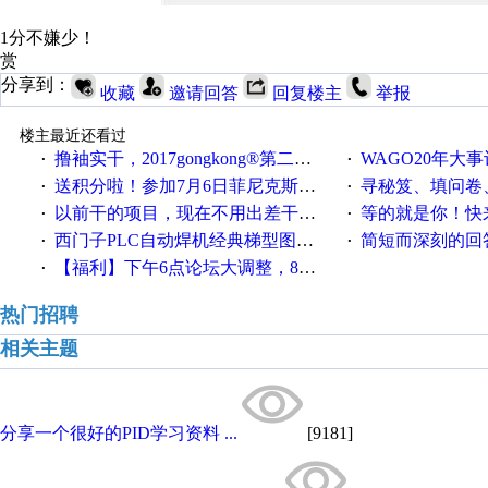
1分不嫌少！
赏
分享到：
收藏
邀请回答
回复楼主
举报
楼主最近还看过
撸袖实干，2017gongkong®第二届智造工程师节正式起航！
WAGO20年大事
·
·
送积分啦！参加7月6日菲尼克斯在线研讨会即得
寻秘笈、填问卷
·
·
以前干的项目，现在不用出差干项目了，好怀念
等的就是你！快来领
·
·
西门子PLC自动焊机经典梯型图程序参考
简短而深刻的回答
·
·
【福利】下午6点论坛大调整，8点服务器内存升级
·
热门招聘
相关主题
分享一个很好的PID学习资料 ...
[9181]