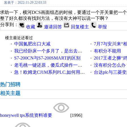
发表于：2022-11-29 22:03:33
求助一下，横河DCS画面组态的时候，要通过一个开关量把一
整了好久都没有找到方法，有没有大神可以说一下啊？
分享到：
收藏
邀请回答
回复楼主
举报
楼主最近还看过
中国氮肥出口大减
7月7与安川来“
·
·
我已经卧床一个多月了，是出去安装机械手在高速遭遇车祸所致:大家工作都要特别注意啊
有积分不能用
·
·
S7-200CN与S7-200SMART的区别
2017王者之狮“鸡”情签到
·
·
老毛桃一键还原，傻瓜式操作一键轻松备份还原；程序为向导式安装，一键即可实现自动备份或还原系统。
没有积分怎么办
·
·
急！欧姆龙CJ1M系列PLC,如何用时间控制变频器。要求时间在组态王中可以自由输入！拜托各位大神了！
台达plc与三菱
·
·
热门招聘
相关主题
honeywell tps系统资料谁要
[1996]