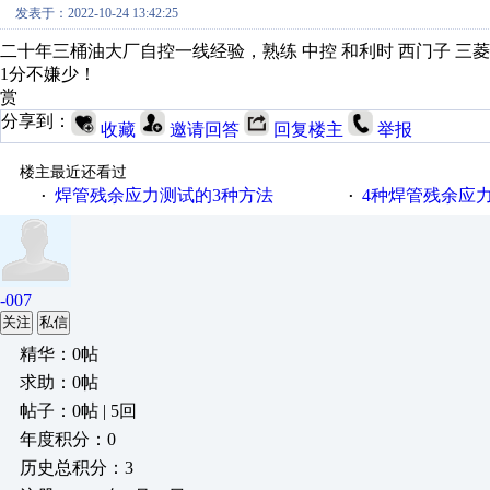
发表于：2022-10-24 13:42:25
二十年三桶油大厂自控一线经验，熟练 中控 和利时 西门子 三
1分不嫌少！
赏
分享到：
收藏
邀请回答
回复楼主
举报
楼主最近还看过
焊管残余应力测试的3种方法
4种焊管残余应
·
·
-007
关注
私信
精华：0帖
求助：0帖
帖子：0帖 | 5回
年度积分：0
历史总积分：3