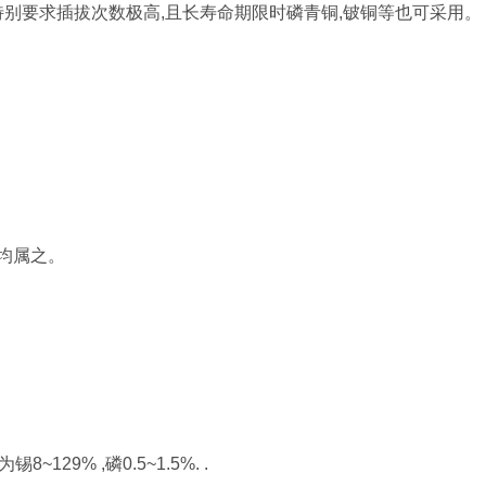
特别要求插拔次数极高,且长寿命期限时磷青铜,铍铜等也可采用。
棒均属之。
9% ,磷0.5~1.5%. .