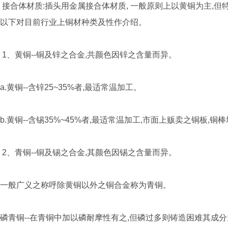
接合体材质:插头用金属接合体材质, 一般原则上以黄铜为主,但
以下对目前行业上铜材种类及性作介绍。
1、黄铜--铜及锌之合金,共颜色因锌之含量而异。
a.黄铜--含锌25~35%者,最适常温加工。
b.黄铜--含锡35%~45%者,最适常温加工,市面上贩卖之铜板,铜
2、青铜--铜及锡之合金,其颜色因锡之含量而异。
一般广义之称呼除黄铜以外之铜合金称为青铜。
磷青铜--在青铜中加以磷耐摩性有之,但磷过多则铸造困难其成分为锡8~12