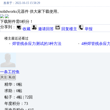
发表于：2022-10-15 15:58:29
solidworks元器件 供大家下载使用。
下载附件需0积分！
分享到：
收藏
邀请回答
回复楼主
举报
楼主最近还看过
焊管残余应力测试的3种方法
4种焊管残余应
·
·
一条工控鱼
关注
私信
精华：0帖
求助：0帖
帖子：4帖 | 72回
年度积分：73
历史总积分：615