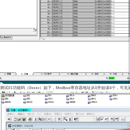
测试01功能码（0xxxx）如下，Modbus寄存器地址从0开始读4个，可