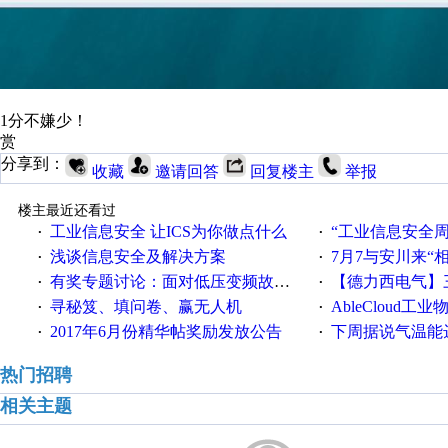
1分不嫌少！
赏
分享到：
收藏
邀请回答
回复楼主
举报
楼主最近还看过
工业信息安全 让ICS为你做点什么
“工业信息安全周之我见”
·
·
浅谈信息安全及解决方案
7月7与安川来“
·
·
有奖专题讨论：面对低压变频故障，老手是这样解决的！
【德力西电气】三
·
·
寻秘笈、填问卷、赢无人机
AbleCloud工业物
·
·
2017年6月份精华帖奖励发放公告
下周据说气温能
·
·
热门招聘
相关主题