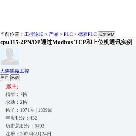
当前位置：
工控论坛
>
产品
>
PLC
>
德嘉PLC
我要发帖
cpu315-2PN/DP通过Modbus TCP和上位机通讯实例
大连德嘉工控
关注
私信
[版主]
精华：7帖
求助：2帖
帖子：1071帖 | 1339回
年度积分：432
历史总积分：8492
注册：2009年2月24日