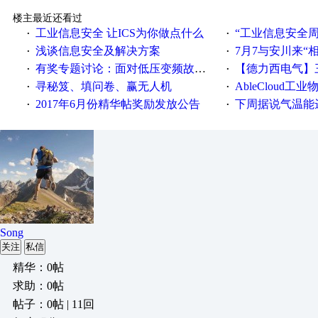
楼主最近还看过
工业信息安全 让ICS为你做点什么
“工业信息安全周之我见”
·
·
浅谈信息安全及解决方案
7月7与安川来“
·
·
有奖专题讨论：面对低压变频故障，老手是这样解决的！
【德力西电气】三
·
·
寻秘笈、填问卷、赢无人机
AbleCloud工业物
·
·
2017年6月份精华帖奖励发放公告
下周据说气温能
·
·
Song
关注
私信
精华：0帖
求助：0帖
帖子：0帖 | 11回