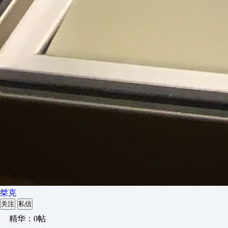
桀克
关注
私信
精华：0帖