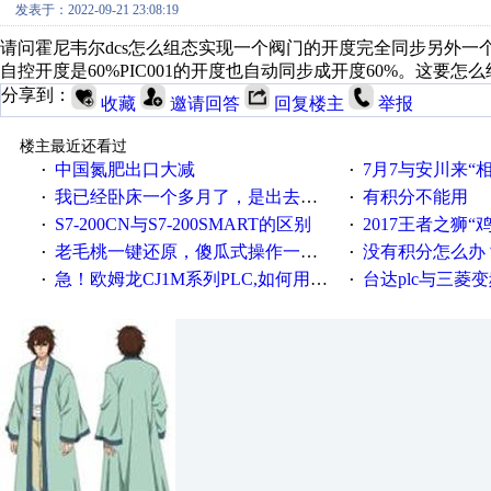
发表于：2022-09-21 23:08:19
请问霍尼韦尔dcs怎么组态实现一个阀门的开度完全同步另外一个阀门的
自控开度是60%PIC001的开度也自动同步成开度60%。这要怎
分享到：
收藏
邀请回答
回复楼主
举报
楼主最近还看过
中国氮肥出口大减
7月7与安川来“
·
·
我已经卧床一个多月了，是出去安装机械手在高速遭遇车祸所致:大家工作都要特别注意啊
有积分不能用
·
·
S7-200CN与S7-200SMART的区别
2017王者之狮“鸡”情签到
·
·
老毛桃一键还原，傻瓜式操作一键轻松备份还原；程序为向导式安装，一键即可实现自动备份或还原系统。
没有积分怎么办
·
·
急！欧姆龙CJ1M系列PLC,如何用时间控制变频器。要求时间在组态王中可以自由输入！拜托各位大神了！
台达plc与三菱
·
·