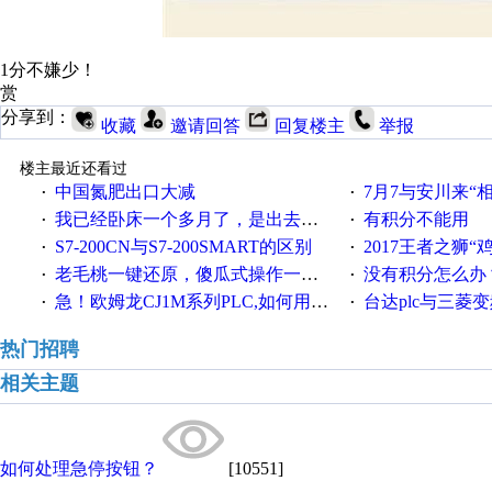
1分不嫌少！
赏
分享到：
收藏
邀请回答
回复楼主
举报
楼主最近还看过
中国氮肥出口大减
7月7与安川来“
·
·
我已经卧床一个多月了，是出去安装机械手在高速遭遇车祸所致:大家工作都要特别注意啊
有积分不能用
·
·
S7-200CN与S7-200SMART的区别
2017王者之狮“鸡”情签到
·
·
老毛桃一键还原，傻瓜式操作一键轻松备份还原；程序为向导式安装，一键即可实现自动备份或还原系统。
没有积分怎么办
·
·
急！欧姆龙CJ1M系列PLC,如何用时间控制变频器。要求时间在组态王中可以自由输入！拜托各位大神了！
台达plc与三菱
·
·
热门招聘
相关主题
如何处理急停按钮？
[10551]