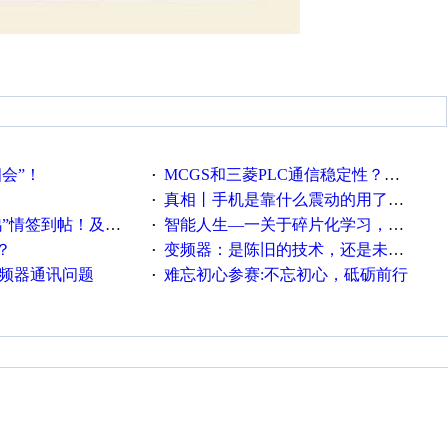
相会”！
MCGS和三菱PLC通信稳定性？？？
·
真相丨手机是靠什么震动的用了这么多年才知道！
·
帖！及时更新在线研讨会预告
智能人生—一关于碎片化学习，看这一篇就够了！
·
？
变频器：是陈旧的技术，还是未来的幕后英雄？
·
变频器通讯问题
难忘初心参赛:不忘初心，砥砺前行
·