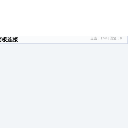
点击：
1744
| 回复：
0
列面板连接