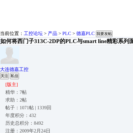
当前位置：
工控论坛
>
产品
>
PLC
>
德嘉PLC
我要发帖
如何将西门子313C-2DP的PLC与smart line精彩系
大连德嘉工控
关注
私信
[版主]
精华：7帖
求助：2帖
帖子：1071帖 | 1339回
年度积分：432
历史总积分：8492
注册：2009年2月24日