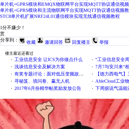
单片机+GPRS模块和EMQX物联网平台实现MQTT协议通信视
单片机+GPRS模块和主流物联网平台实现MQTT协议通信视频
STC8单片机扩展NRF24L01通信模块实现无线通信视频教程
1分不嫌少！
赏
分享到：
收藏
邀请回答
回复楼主
举报
楼主最近还看过
工业信息安全 让ICS为你做点什么
“工业信息安全周之我见”
·
·
浅谈信息安全及解决方案
7月7与安川来“
·
·
有奖专题讨论：面对低压变频故障，老手是这样解决的！
【德力西电气】三
·
·
寻秘笈、填问卷、赢无人机
AbleCloud工业物
·
·
2017年6月份精华帖奖励发放公告
下周据说气温能
·
·