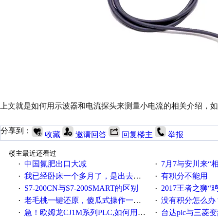
上文就是如何用示波器和电流探头来测量小电流的相关介绍，如
分享到：
收藏
邀请回答
回复楼主
举报
楼主最近还看过
中国氮肥出口大减
7月7与安川来“
·
·
我已经卧床一个多月了，是出去安装机械手在高速遭遇车祸所致:大家工作都要特别注意啊
有积分不能用
·
·
S7-200CN与S7-200SMART的区别
2017王者之狮“鸡”情签到
·
·
老毛桃一键还原，傻瓜式操作一键轻松备份还原；程序为向导式安装，一键即可实现自动备份或还原系统。
没有积分怎么办
·
·
急！欧姆龙CJ1M系列PLC,如何用时间控制变频器。要求时间在组态王中可以自由输入！拜托各位大神了！
台达plc与三菱
·
·