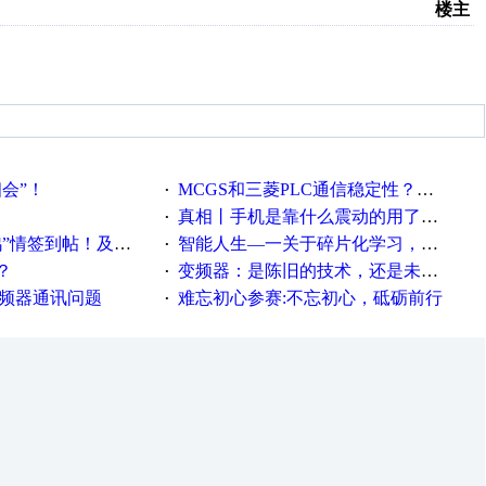
楼主
相会”！
MCGS和三菱PLC通信稳定性？？？
·
真相丨手机是靠什么震动的用了这么多年才知道！
·
帖！及时更新在线研讨会预告
智能人生—一关于碎片化学习，看这一篇就够了！
·
？
变频器：是陈旧的技术，还是未来的幕后英雄？
·
变频器通讯问题
难忘初心参赛:不忘初心，砥砺前行
·