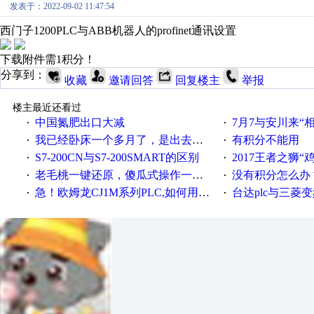
发表于：2022-09-02 11:47:54
西门子1200PLC与ABB机器人的profinet通讯设置
下载附件需1积分！
分享到：
收藏
邀请回答
回复楼主
举报
楼主最近还看过
中国氮肥出口大减
7月7与安川来“
·
·
我已经卧床一个多月了，是出去安装机械手在高速遭遇车祸所致:大家工作都要特别注意啊
有积分不能用
·
·
S7-200CN与S7-200SMART的区别
2017王者之狮“鸡”情签到
·
·
老毛桃一键还原，傻瓜式操作一键轻松备份还原；程序为向导式安装，一键即可实现自动备份或还原系统。
没有积分怎么办
·
·
急！欧姆龙CJ1M系列PLC,如何用时间控制变频器。要求时间在组态王中可以自由输入！拜托各位大神了！
台达plc与三菱
·
·