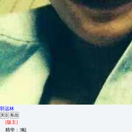
郭远林
关注
私信
[版主]
精华：3帖