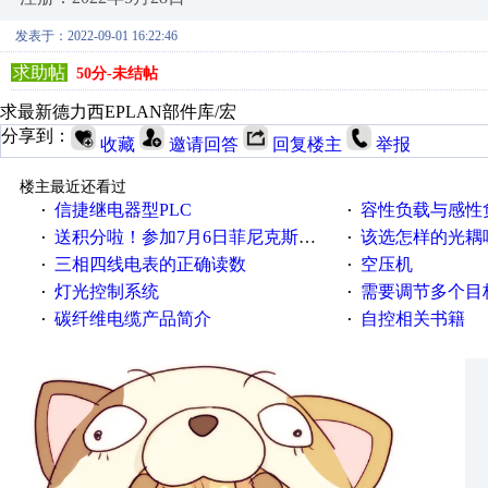
发表于：2022-09-01 16:22:46
求助帖
50分-未结帖
求最新德力西EPLAN部件库/宏
分享到：
收藏
邀请回答
回复楼主
举报
楼主最近还看过
信捷继电器型PLC
容性负载与感性负
·
·
送积分啦！参加7月6日菲尼克斯在线研讨会即得
该选怎样的光耦
·
·
三相四线电表的正确读数
空压机
·
·
灯光控制系统
需要调节多个目标的
·
·
碳纤维电缆产品简介
自控相关书籍
·
·