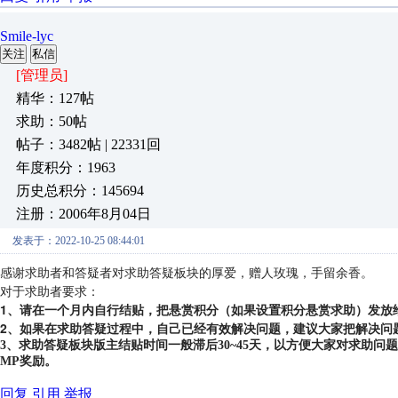
Smile-lyc
关注
私信
[管理员]
精华：127帖
求助：50帖
帖子：3482帖 | 22331回
年度积分：1963
历史总积分：145694
注册：2006年8月04日
发表于：2022-10-25 08:44:01
感谢求助者和答疑者对求助答疑板块的厚爱，赠人玫瑰，手留余香。
对于求助者要求：
1、请在一个月内自行结贴，把悬赏积分（如果设置积分悬赏求助）发放
2、如果在求助答疑过程中，自己已经有效解决问题，建议大家把解决问
3、求助答疑板块版主结贴时间一般滞后30~45天，以方便大家对求助
MP奖励。
回复
引用
举报