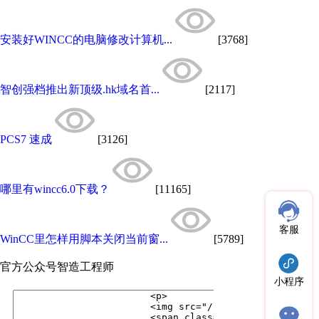
安装好WINCC的电脑修改计算机...
[3768]
智创强档推出新顶级.hk域名首...
[2117]
PCS7 速成
[3126]
哪里有wincc6.0下载？
[11165]
客服
WinCC里怎样用脚本关闭当前窗...
[5789]
官方公众号
智造工程师
小程序