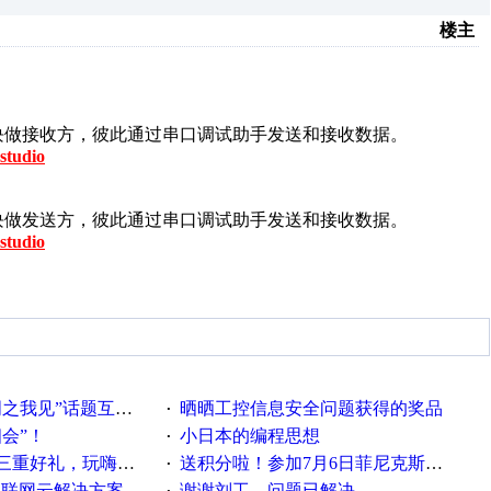
楼主
01模块做接收方，彼此通过串口调试助手发送和接收数据。
studio
01模块做发送方，彼此通过串口调试助手发送和接收数据。
studio
话题互动获奖名单发布公告
晒晒工控信息安全问题获得的奖品
·
相会”！
小日本的编程思想
·
重好礼，玩嗨夏日！
送积分啦！参加7月6日菲尼克斯在线研讨会即得
·
联网云解决方案实践及应用
谢谢刘工，问题已解决