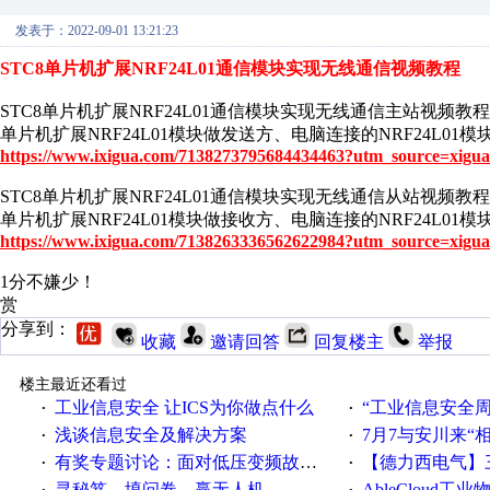
发表于：2022-09-01 13:21:23
STC8单片机扩展NRF24L01通信模块实现无线通信视频教程
STC8单片机扩展NRF24L01通信模块实现无线通信主站视频教程
单片机扩展NRF24L01模块做发送方、电脑连接的NRF24L
https://www.ixigua.com/7138273795684434463?utm_source=xigua
STC8单片机扩展NRF24L01通信模块实现无线通信从站视频教程
单片机扩展NRF24L01模块做接收方、电脑连接的NRF24L
https://www.ixigua.com/7138263336562622984?utm_source=xigua
1分不嫌少！
赏
分享到：
收藏
邀请回答
回复楼主
举报
楼主最近还看过
工业信息安全 让ICS为你做点什么
“工业信息安全周之我见”
·
·
浅谈信息安全及解决方案
7月7与安川来“
·
·
有奖专题讨论：面对低压变频故障，老手是这样解决的！
【德力西电气】三
·
·
寻秘笈、填问卷、赢无人机
AbleCloud工业物