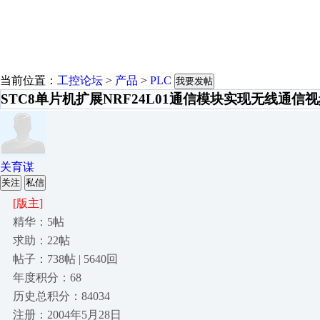
当前位置：
工控论坛
>
产品
>
PLC
我要发帖
STC8单片机扩展NRF24L01通信模块实现无线通信
关育谋
关注
私信
[版主]
精华：5帖
求助：22帖
帖子：738帖 | 5640回
年度积分：68
历史总积分：84034
注册：2004年5月28日