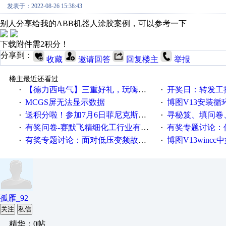
发表于：2022-08-26 15:38:43
别人分享给我的ABB机器人涂胶案例，可以参考一下
下载附件需2积分！
分享到：
收藏
邀请回答
回复楼主
举报
楼主最近还看过
【德力西电气】三重好礼，玩嗨夏日！
开奖日：转发工控速派微
·
·
MCGS屏无法显示数据
博图V13安装循环重启
·
·
送积分啦！参加7月6日菲尼克斯在线研讨会即得
寻秘笈、填问卷
·
·
有奖问卷-赛默飞精细化工行业有奖调查来袭！
有奖专题讨论：伺服选择的
·
·
有奖专题讨论：面对低压变频故障，老手是这样解决的！
博图V13wincc中如
·
·
孤雁_92
关注
私信
精华：0帖