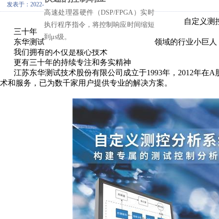
发表于：2022-08-26 10:33:03
高速处理器硬件（DSP/FPGA）实时
自定义测
执行程序指令，将控制响应时间缩短
三十年
到μs级。
东华测试从默默无闻成长到今天中国测控领域的行业小巨人
我们拥有的不仅是核心技术
更有三十年的持续专注和务实精神
江苏东华测试技术股份有限公司成立于1993年，2012年在
术和服务，已为数千家用户提供专业的解决方案。