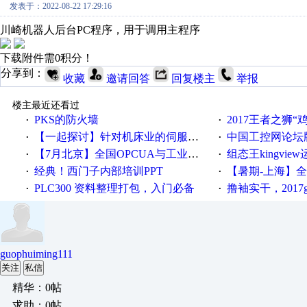
发表于：2022-08-22 17:29:16
川崎机器人后台PC程序，用于调用主程序
下载附件需0积分！
分享到：
收藏
邀请回答
回复楼主
举报
楼主最近还看过
PKS的防火墙
2017王者之狮“鸡”情签到
·
·
【一起探讨】针对机床业的伺服系统发展，您的期望是什么？
中国工控网论坛版块
·
·
【7月北京】全国OPCUA与工业互联技术培训班通知！
组态王kingvi
·
·
经典！西门子内部培训PPT
【暑期-上海】全国工业4.
·
·
PLC300 资料整理打包，入门必备
撸袖实干，2017gongkong
·
·
guophuiming111
关注
私信
精华：0帖
求助：0帖