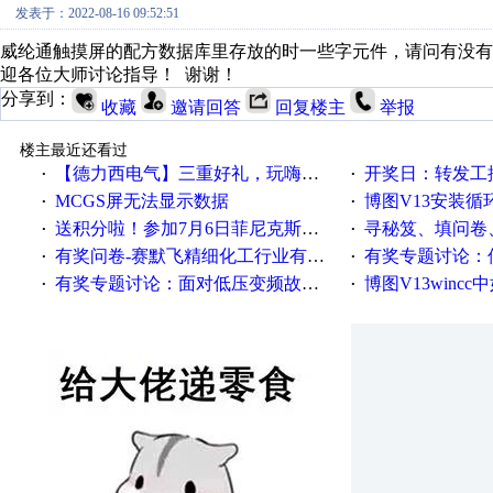
发表于：2022-08-16 09:52:51
威纶通触摸屏的配方数据库里存放的时一些字元件，请问有没
迎各位大师讨论指导！ 谢谢！
分享到：
收藏
邀请回答
回复楼主
举报
楼主最近还看过
【德力西电气】三重好礼，玩嗨夏日！
开奖日：转发工控速派微
·
·
MCGS屏无法显示数据
博图V13安装循环重启
·
·
送积分啦！参加7月6日菲尼克斯在线研讨会即得
寻秘笈、填问卷
·
·
有奖问卷-赛默飞精细化工行业有奖调查来袭！
有奖专题讨论：伺服选择的
·
·
有奖专题讨论：面对低压变频故障，老手是这样解决的！
博图V13wincc中如
·
·