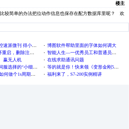
楼主
有比较简单的办法把位动作信息也保存在配方数据库里呢？ 欢
刊 得小米手环 中奖通知
博图软件帮助里面的字体如何调大
·
，删除注册表信息没有用
智能人生—一优秀员工和普通员工差别，精辟到位！
·
、赢无人机
在线求助通讯问题
·
“小细节大学问”奖励公告
等的就是你！快来领《变形金刚5》观影券
·
何做个1s周期循环的脚本
福利来了，S7-200实例精讲
·