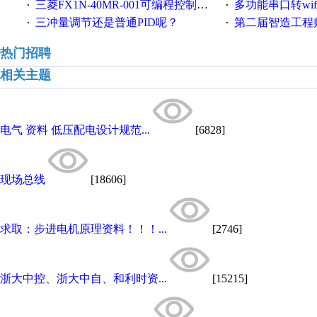
三菱FX1N-40MR-001可编程控制器输入端口故障维修一例
多功能串口转wifi/以太网转WIFI/串口转以太网/w
·
·
三冲量调节还是普通PID呢？
第二届智造工程师节投
·
·
热门招聘
相关主题
电气 资料 低压配电设计规范...
[6828]
现场总线
[18606]
求取：步进电机原理资料！！！...
[2746]
浙大中控、浙大中自、和利时资...
[15215]