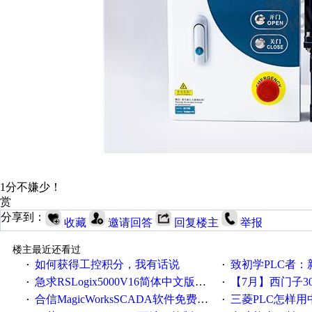
1分不嫌少！
赏
分享到：
收藏
邀请回答
回复楼主
举报
楼主最近还看过
如何获得工控积分，我有话说
致初学PLC者：新人学
·
·
急求RSLogix5000V16简体中文版！！！急急急
【7月】西门子300/400P
·
·
合信MagicWorksSCADA软件免费下载，好礼相送，并提供技术支持，永久免费！
三菱PLC怎样
·
·