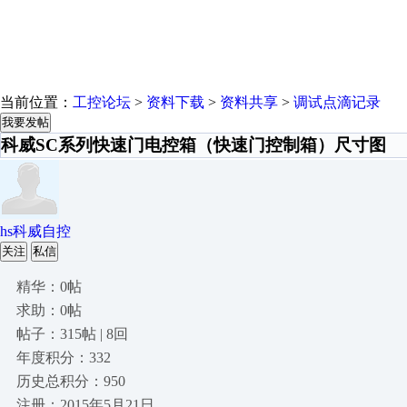
当前位置：
工控论坛
>
资料下载
>
资料共享
>
调试点滴记录
我要发帖
科威SC系列快速门电控箱（快速门控制箱）尺寸图
hs科威自控
关注
私信
精华：0帖
求助：0帖
帖子：315帖 | 8回
年度积分：332
历史总积分：950
注册：2015年5月21日