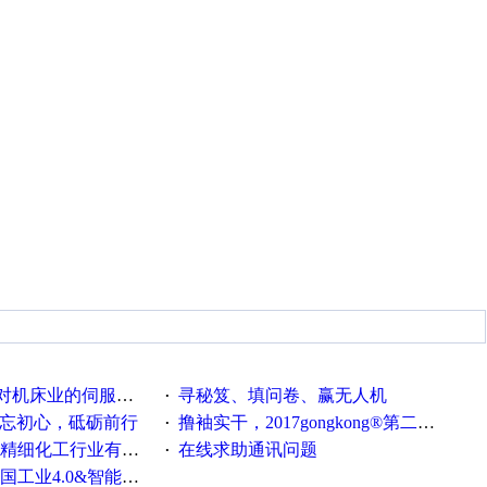
系统发展，您的期望是什么？
寻秘笈、填问卷、赢无人机
·
不忘初心，砥砺前行
撸袖实干，2017gongkong®第二届智造工程师节正式起航！
·
化工行业有奖调查来袭！
在线求助通讯问题
·
0&智能制造高级培训班通知！