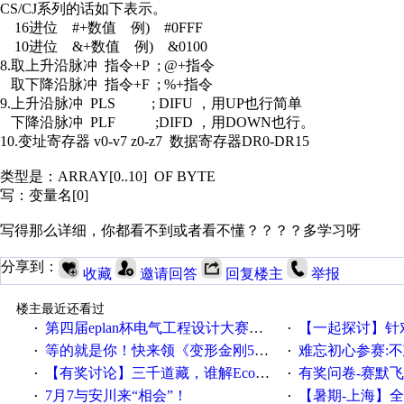
CS/CJ系列的话如下表示。
16进位 #+数值 例) #0FFF
10进位 &+数值 例) &0100
8.取上升沿脉冲 指令+P ; @+指令
取下降沿脉冲 指令+F ; %+指令
9.上升沿脉冲 PLS ; DIFU ，用UP也行简单
下降沿脉冲 PLF ;DIFD ，用DOWN也行。
10.变址寄存器 v0-v7 z0-z7 数据寄存器DR0-DR15
类型是：ARRAY[0..10] OF BYTE
写：变量名[0]
写得那么详细，你都看不到或者看不懂？？？？多学习呀
分享到：
收藏
邀请回答
回复楼主
举报
楼主最近还看过
第四届eplan杯电气工程设计大赛报名啦！！！
【一起探讨】针对机床业的伺服
·
·
等的就是你！快来领《变形金刚5》观影券
难忘初心参赛:
·
·
【有奖讨论】三千道藏，谁解EcoStruxureMA领域之谜？
有奖问卷-赛默飞精细
·
·
7月7与安川来“相会”！
【暑期-上海】全国工业4.
·
·