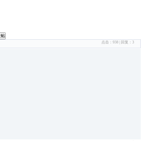
发帖
点击：
938
| 回复：
3