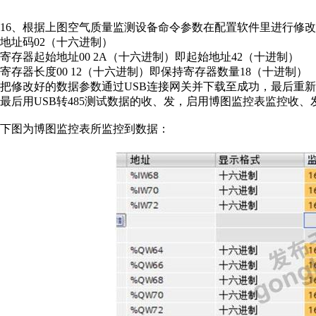
16
、根据上图空气质量监测设备命令参数在配置软件里进行修改
地址码
02
（十六进制）
寄存器起始地址
00 2A
（十六进制）即起始地址
42
（十进制）
寄存器长度
00 12
（十六进制）即保持寄存器数量
18
（十进制）
把修改好的数据参数通过
USB
连接网关并下载至成功，最后重新
最后用
USB
转
485
测试数据的收、发，启用博图监控表监控收、
下图为博图监控表所监控到数据：