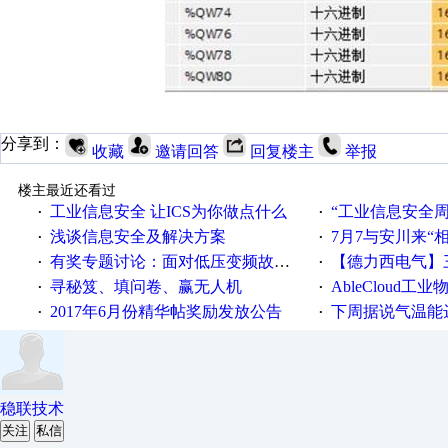
分享到：
收藏
邀请回答
回复楼主
举报
楼主最近还看过
工业信息安全 让ICS为你做点什么
“工业信息安全周之我见”
·
·
浅谈信息安全及解决方案
7月7与安川来“
·
·
有奖专题讨论：面对低压变频故障，老手是这样解决的！
【德力西电气】三
·
·
寻秘笈、填问卷、赢无人机
AbleCloud工业物
·
·
2017年6月份精华帖奖励发放公告
下周据说气温能
·
·
稳联技术
关注
私信