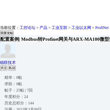
当前位置：
工控论坛
>
产品
>
工业互联
>
工业以太网
>
ProfiNet
我要发帖
配置案例| Modbus转Profinet网关与ARX-MA1
稳联技术
关注
私信
精华：0帖
求助：0帖
帖子：25帖 | 7回
年度积分：24
历史总积分：144
注册：2022年3月09日