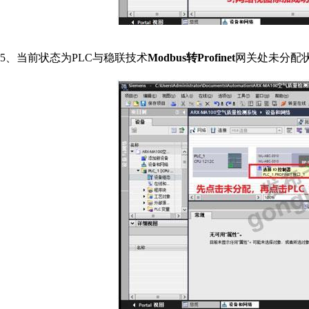
5
、当前状态为
PLC
与稳联技术
Modbus
转
Profinet
网关处未分配