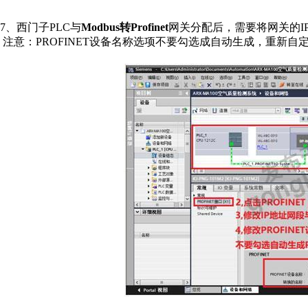
7
、西门子
PLC
与
Modbus
转
Profinet
网关分配后，需要将网关的
I
注意：
PROFINET
设备名称选项不要勾选成自动生成，重新自