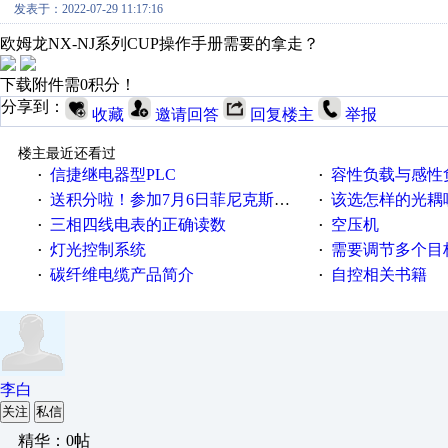
发表于：2022-07-29 11:17:16
欧姆龙NX-NJ系列CUP操作手册需要的拿走？
下载附件需0积分！
分享到：
收藏
邀请回答
回复楼主
举报
楼主最近还看过
信捷继电器型PLC
容性负载与感性负
·
·
送积分啦！参加7月6日菲尼克斯在线研讨会即得
该选怎样的光耦
·
·
三相四线电表的正确读数
空压机
·
·
灯光控制系统
需要调节多个目标的
·
·
碳纤维电缆产品简介
自控相关书籍
·
·
李白
关注
私信
精华：0帖