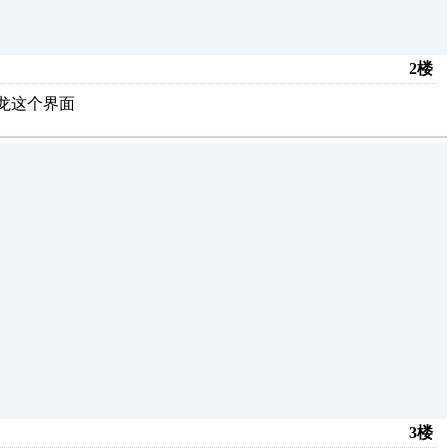
2楼
姆龙这个界面
3楼