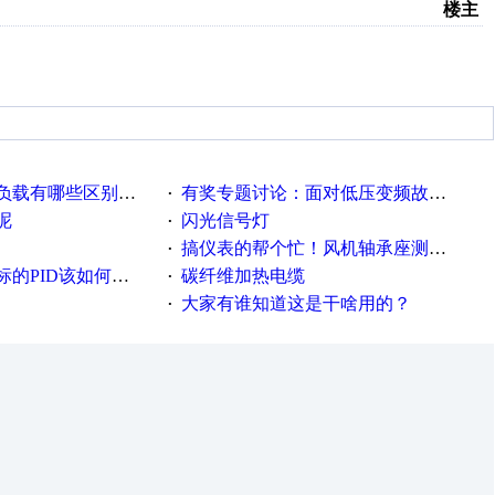
楼主
载有哪些区别？？？
有奖专题讨论：面对低压变频故障，老手是这样解决的！
·
呢
闪光信号灯
·
搞仪表的帮个忙！风机轴承座测振！
·
PID该如何控制呢
碳纤维加热电缆
·
大家有谁知道这是干啥用的？
·