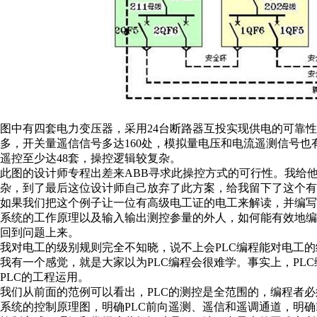
图中有四套电力变压器，采用
24
台断路器互投实现供电的可靠性
多，开关量遥信信号多达
160
处，模拟量电压和电流遥测信号也
遥控至少达
48
套，操控逻辑较复杂。
此图的设计师专程出差来ABB寻求此操控方式的可行性。我给他
杂，到了最后这位设计师自己放弃了此方案，给我留下了这个有
如果我们把这个例子让一位有高级电工证的电工来解读，并编写
系统的工作原理以及输入输出测控参量的外人，如何能有效地编
回到问题上来。
我对电工的级别规则完全不知晓，说不上会PLC编程能对电工
我有一个感觉，就是大家以为PLC编程会很难学。事实上，PL
PLC的工程运用。
我们从前面的范例可以看出，PLC的测控是全范围的，编程者
系统的控制原理图，明确PLC前向遥测、遥信和遥调通道，明确