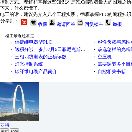
控制方式。理解和掌握这些知识才是PLC编程者最大的困难之所
下来，什么都懂了。
电工的话，建议先介入几个工程实践，彻底掌握PLC的编程知
分享到：
收藏
邀请回答
回复楼主
举报
楼主最近还看过
信捷继电器型PLC
容性负载与感性负
·
·
送积分啦！参加7月6日菲尼克斯在线研讨会即得
该选怎样的光耦
·
·
三相四线电表的正确读数
空压机
·
·
灯光控制系统
需要调节多个目标的
·
·
碳纤维电缆产品简介
自控相关书籍
·
·
罗特
关注
私信