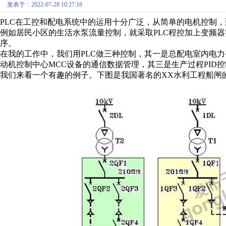
发表于：2022-07-28 10:27:18
PLC
在工控和配电系统中的运用十分广泛，从简单的电机控制，
例如居民小区的生活水泵流量控制，就采取
PLC
程控加上变频器
序。
在我的工作中，我们用
PLC
做三种控制，其一是总配电室内电力
动机控制中心
MCC
设备的通信数据管理，其三是生产过程
PID
控
我们来看一个有趣的例子。下图是我国著名的
XX
水利工程船闸