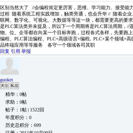
区别当然大了 //会编程肯定更厉害，思维、学习能力、接受能
过程 随着系统工程实践增加，触类旁通，也会升华 // 随着企
联网、数字化、可视化、大数据等等这一块，都需要更高的要求 /
是PLC算法类并未提及，所以下一个周期将是PLC算法周期，//
物、位、企等都在向某一个目标奔跑，过程各式各样，先要跑上岸
编程、PLC算法编程、PLC+高级语言+编程, PLC+某个领域+
品终端应用等等服务 各守一个领域各司其职
回复
引用
举报
guoket
关注
私信
精华：0帖
求助：0帖
帖子：1帖 | 1522回
年度积分：0
历史总积分：699
注册：2011年10月09日