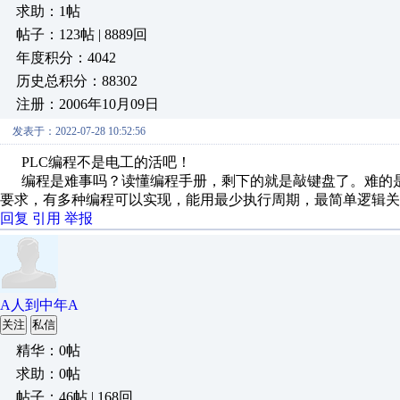
求助：1帖
帖子：123帖 | 8889回
年度积分：4042
历史总积分：88302
注册：2006年10月09日
发表于：2022-07-28 10:52:56
PLC编程不是电工的活吧！
编程是难事吗？读懂编程手册，剩下的就是敲键盘了。难的是
要求，有多种编程可以实现，能用最少执行周期，最简单逻辑关
回复
引用
举报
A人到中年A
关注
私信
精华：0帖
求助：0帖
帖子：46帖 | 168回