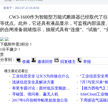
发表于：2022-07-23 10:26:02
CW3-1600
作为智能型万能式断路器已经取代了
往
等优点。此外，它还具有液晶显示，可监视内部温度
的合闸准备就绪指示，抽屉式具有
“连接”、“试验”
下载附件需2积分！
1分不嫌少！
赏
分享到：
收藏
邀请回答
回复楼主
举报
楼主最近还看过
工业信息安全 让ICS为你做点什么
“工业信息安全周之我见”
·
·
浅谈信息安全及解决方案
7月7与安川来“
·
·
有奖专题讨论：面对低压变频故障，老手是这样解决的！
【德力西电气】三
·
·
寻秘笈、填问卷、赢无人机
AbleCloud工业物
·
·
2017年6月份精华帖奖励发放公告
下周据说气温能
·
·