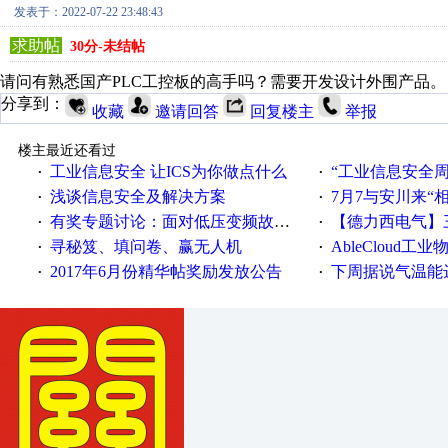
发表于：2022-07-22 23:48:43
求助帖
30分-未结帖
请问有熟悉国产PLC工控板的高手吗？需要开发设计外围产品。
分享到：
收藏
邀请回答
回复楼主
举报
楼主最近还看过
工业信息安全 让ICS为你做点什么
“工业信息安全周之我见”
·
·
浅谈信息安全及解决方案
7月7与安川来“
·
·
有奖专题讨论：面对低压变频故障，老手是这样解决的！
【德力西电气】三
·
·
寻秘笈、填问卷、赢无人机
AbleCloud工业物
·
·
2017年6月份精华帖奖励发放公告
下周据说气温能
·
·