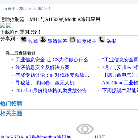
发表于：2022-07-22 16:15:04
运动控制器，MH1与AH500的Modbus通讯应用
下载附件需0积分！
分享到：
收藏
邀请回答
回复楼主
举报
楼主最近还看过
工业信息安全 让ICS为你做点什么
“工业信息安全周之我见”
·
·
浅谈信息安全及解决方案
7月7与安川来“
·
·
有奖专题讨论：面对低压变频故障，老手是这样解决的！
【德力西电气】三
·
·
寻秘笈、填问卷、赢无人机
AbleCloud工业物
·
·
2017年6月份精华帖奖励发放公告
下周据说气温能
·
·
热门招聘
相关主题
台达ASDA-A2系列modbus通讯如...
[137]