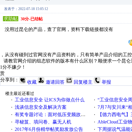
发表于：2022-07-18 15:05:12
求助帖
30分-已结帖
没用过昆仑的产品，查了官网，资料下载链接都没有
，从没有碰到过官网没有产品资料的，只有简单产品介绍的工控
请教官网介绍的组态软件的版本有什么区别？顺便求一个昆仑
1分不嫌少！
赏
分享到：
收藏
邀请回答
回复楼主
举报
楼主最近还看过
工业信息安全 让ICS为你做点什么
“工业信息安全周之我见”
·
·
浅谈信息安全及解决方案
7月7与安川来“
·
·
有奖专题讨论：面对低压变频故障，老手是这样解决的！
【德力西电气】三
·
·
寻秘笈、填问卷、赢无人机
AbleCloud工业物
·
·
2017年6月份精华帖奖励发放公告
下周据说气温能
·
·