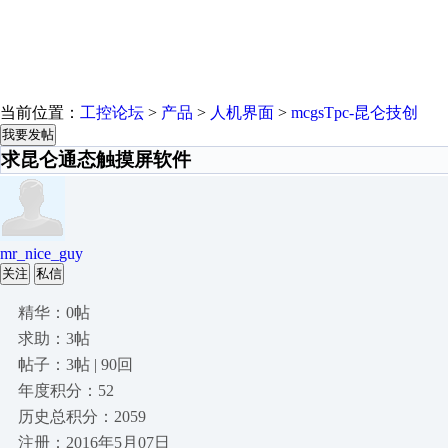
当前位置：
工控论坛
>
产品
>
人机界面
>
mcgsTpc-昆仑技创
我要发帖
求昆仑通态触摸屏软件
mr_nice_guy
关注
私信
精华：0帖
求助：3帖
帖子：3帖 | 90回
年度积分：52
历史总积分：2059
注册：2016年5月07日