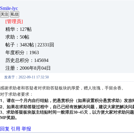
Smile-lyc
关注
私信
[管理员]
精华：127帖
求助：50帖
帖子：3482帖 | 22331回
年度积分：1963
历史总积分：145694
注册：2006年8月04日
发表于：2022-09-11 17:32:50
感谢求助者和答疑者对求助答疑板块的厚爱，赠人玫瑰，手留余香。
对于求助者要求：
1、请在一个月内自行结贴，把悬赏积分（如果设置积分悬赏求助）发放
2、如果在求助答疑过程中，自己已经有效解决问题，建议大家把解决问
3、求助答疑板块版主结贴时间一般滞后30~45天，以方便大家对求助
MP奖励。
回复
引用
举报