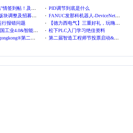
帖！及时更新在线研讨会预告
PID调节到底是什么
·
调整及招募版主公告
FANUC发那科机器人-DeviceNet通信使用手册(中文)
·
ew运行报错问题
【德力西电气】三重好礼，玩嗨夏日！
·
0&智能制造高级培训班通知！
松下PLC入门学习绝佳资料
·
®第二届智造工程师节正式起航！
第二届智造工程师节投票启动&周周有礼！
·