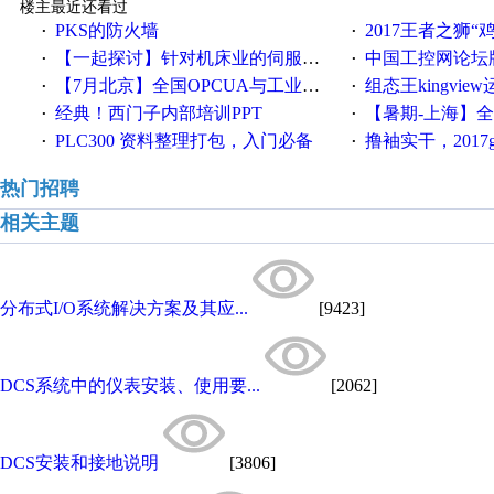
楼主最近还看过
PKS的防火墙
2017王者之狮“鸡”情签到
·
·
【一起探讨】针对机床业的伺服系统发展，您的期望是什么？
中国工控网论坛版块
·
·
【7月北京】全国OPCUA与工业互联技术培训班通知！
组态王kingvi
·
·
经典！西门子内部培训PPT
【暑期-上海】全国工业4.
·
·
PLC300 资料整理打包，入门必备
撸袖实干，2017gongkong
·
·
热门招聘
相关主题
分布式I/O系统解决方案及其应...
[9423]
DCS系统中的仪表安装、使用要...
[2062]
DCS安装和接地说明
[3806]