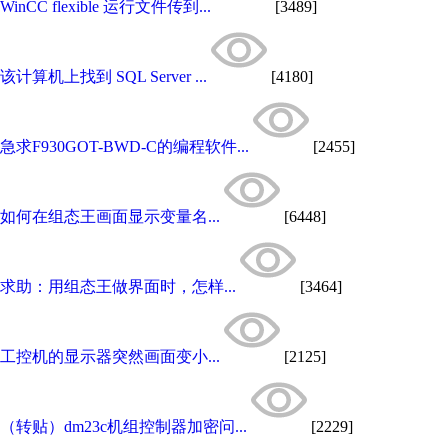
WinCC flexible 运行文件传到...
[3489]
该计算机上找到 SQL Server ...
[4180]
急求F930GOT-BWD-C的编程软件...
[2455]
如何在组态王画面显示变量名...
[6448]
求助：用组态王做界面时，怎样...
[3464]
工控机的显示器突然画面变小...
[2125]
（转贴）dm23c机组控制器加密问...
[2229]