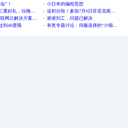
相会”！
小日本的编程思想
·
重好礼，玩嗨夏日！
送积分啦！参加7月6日菲尼克斯在线研讨会即得
·
联网云解决方案实践及应用
谢谢刘工，问题已解决
·
达到40度哦
有奖专题讨论：伺服选择的“小细节大学问”奖励公告
·