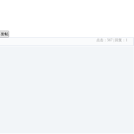
要发帖
点击：
567
| 回复：
1