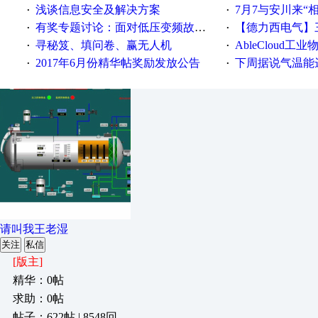
浅谈信息安全及解决方案
7月7与安川来“
·
·
有奖专题讨论：面对低压变频故障，老手是这样解决的！
【德力西电气】三
·
·
寻秘笈、填问卷、赢无人机
AbleCloud工业物
·
·
2017年6月份精华帖奖励发放公告
下周据说气温能
·
·
请叫我王老湿
关注
私信
[版主]
精华：0帖
求助：0帖
帖子：622帖 | 8548回