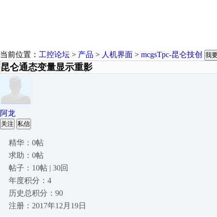
当前位置：
工控论坛
>
产品
>
人机界面
>
mcgsTpc-昆仑技创
我
昆仑通态变量显示重影
阿龙
关注
私信
精华：0帖
求助：0帖
帖子：10帖 | 30回
年度积分：4
历史总积分：90
注册：2017年12月19日