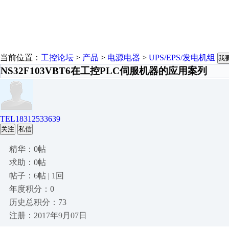
当前位置：
工控论坛
>
产品
>
电源电器
>
UPS/EPS/发电机组
我
NS32F103VBT6在工控PLC伺服机器的应用案列
TEL18312533639
关注
私信
精华：0帖
求助：0帖
帖子：6帖 | 1回
年度积分：0
历史总积分：73
注册：2017年9月07日