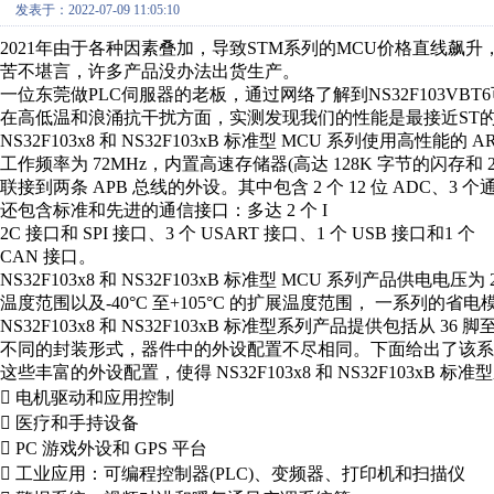
发表于：2022-07-09 11:05:10
2021年由于各种因素叠加，导致STM系列的MCU价格直线飙升，S
苦不堪言，许多产品没办法出货生产。
一位东莞做PLC伺服器的老板，通过网络了解到NS32F103VBT
在高低温和浪涌抗干扰方面，实测发现我们的性能是最接近ST的
NS32F103x8 和 NS32F103xB 标准型 MCU 系列使用高性能的 ARM
工作频率为 72MHz，内置高速存储器(高达 128K 字节的闪存和 20
联接到两条 APB 总线的外设。其中包含 2 个 12 位 ADC、3 个通
还包含标准和先进的通信接口：多达 2 个 I
2C 接口和 SPI 接口、3 个 USART 接口、1 个 USB 接口和1 个
CAN 接口。
NS32F103x8 和 NS32F103xB 标准型 MCU 系列产品供电电压为 2.0
温度范围以及-40°C 至+105°C 的扩展温度范围， 一系列的
NS32F103x8 和 NS32F103xB 标准型系列产品提供包括从 36 
不同的封装形式，器件中的外设配置不尽相同。下面给出了该系
这些丰富的外设配置，使得 NS32F103x8 和 NS32F103x
 电机驱动和应用控制
 医疗和手持设备
 PC 游戏外设和 GPS 平台
 工业应用：可编程控制器(PLC)、变频器、打印机和扫描仪