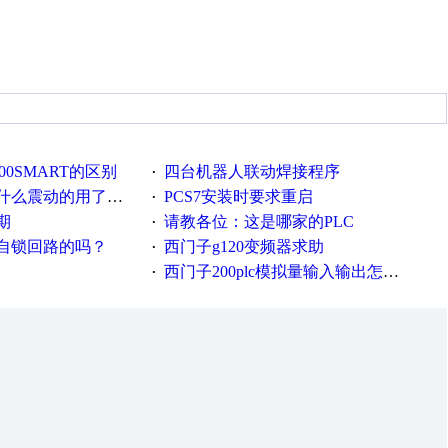
-200SMART的区别
四台机器人联动焊接程序
·
的用了这么多年才知道！
PCS7安装时要求重启
·
期
请教各位：这是哪家的PLC
·
自锁回路的吗？
西门子g120变频器求助
·
西门子200plc模拟量输入输出怎么编程序
·