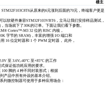
楼主
TM32F103C8T6从原来的6元涨到后面的70元，终端客户更是
6可以软硬件兼容STM32F103VBT6，立马让我们安排样品测试，
，当场就下了30K的订单。下面让我们看下参数。
® Cortex™-M3 32 位的 RISC 内核，
K 字节的 SRAM)，丰富的增强 I/O 端口和
用 16 位定时器和 1 个 PWM 定时器， 此外，
V 至 3.6V,-40°C 至+85°C 的工作
省电模式保证低功耗应用的要求。
脚至 100 脚的 4 种不同封装形式；根据
列产品中所有外设的基本介绍。
B 标准型系列微控制器可使用于多种应用场合：