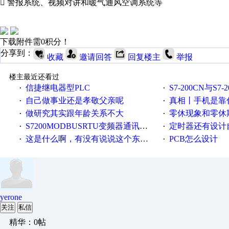
 警报系统、视频对讲和暖气通风空调系统等
下载附件需0积分！
分享到：
收藏
邀请回答
回复楼主
举报
楼主最近还看过
信捷继电器型PLC
S7-200CN与S7
·
·
自己做事业还是孝敬父亲呢
真相丨手机是靠什么震动
·
·
做研究其实跟年龄关系不大
零休现象和零休
·
·
S7200MODBUSRTU变频器通讯求助！
定时器还有设计
·
·
这是什么啊，有没有说说这个东西怎么用的
PCB怎么设计
·
·
yerone
关注
私信
精华：0帖