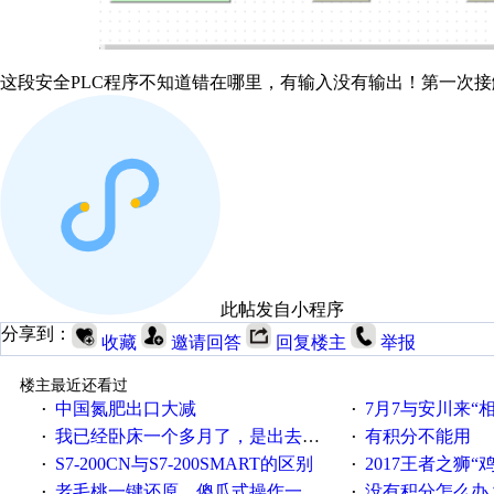
这段安全PLC程序不知道错在哪里，有输入没有输出！第一次接
此帖发自小程序
分享到：
收藏
邀请回答
回复楼主
举报
楼主最近还看过
中国氮肥出口大减
7月7与安川来“
·
·
我已经卧床一个多月了，是出去安装机械手在高速遭遇车祸所致:大家工作都要特别注意啊
有积分不能用
·
·
S7-200CN与S7-200SMART的区别
2017王者之狮“鸡”情签到
·
·
老毛桃一键还原，傻瓜式操作一键轻松备份还原；程序为向导式安装，一键即可实现自动备份或还原系统。
没有积分怎么办
·
·