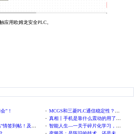
触应用欧姆龙安全PLC。
相会”！
MCGS和三菱PLC通信稳定性？？？
·
真相丨手机是靠什么震动的用了这么多年才知道！
·
帖！及时更新在线研讨会预告
智能人生—一关于碎片化学习，看这一篇就够了！
·
？
变频器：是陈旧的技术，还是未来的幕后英雄？
·