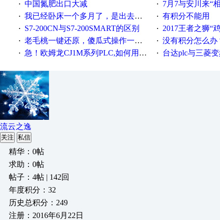
中国氮肥出口大减
7月7与安川来“
·
·
我已经卧床一个多月了，是出去安装机械手在高速遭遇车祸所致:大家工作都要特别注意啊
有积分不能用
·
·
S7-200CN与S7-200SMART的区别
2017王者之狮“鸡”情签到
·
·
老毛桃一键还原，傻瓜式操作一键轻松备份还原；程序为向导式安装，一键即可实现自动备份或还原系统。
没有积分怎么办
·
·
急！欧姆龙CJ1M系列PLC,如何用时间控制变频器。要求时间在组态王中可以自由输入！拜托各位大神了！
台达plc与三菱
·
·
流云之逸
关注
私信
精华：0帖
求助：0帖
帖子：4帖 | 142回
年度积分：32
历史总积分：249
注册：2016年6月22日