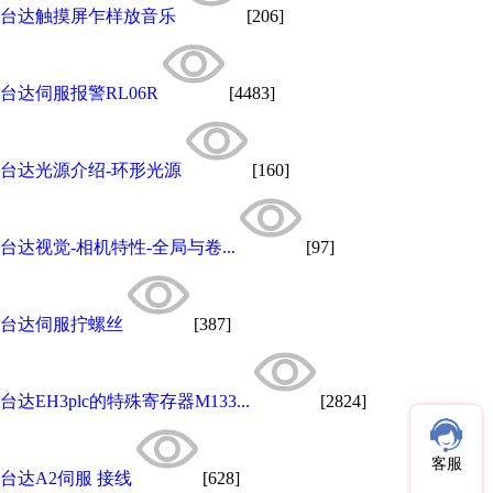
台达触摸屏乍样放音乐
[206]
台达伺服报警RL06R
[4483]
台达光源介绍-环形光源
[160]
台达视觉-相机特性-全局与卷...
[97]
台达伺服拧螺丝
[387]
台达EH3plc的特殊寄存器M133...
[2824]
客服
台达A2伺服 接线
[628]