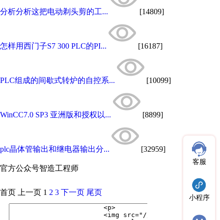
分析分析这把电动剃头剪的工...
[14809]
怎样用西门子S7 300 PLC的PI...
[16187]
PLC组成的间歇式转炉的自控系...
[10099]
WinCC7.0 SP3 亚洲版和授权以...
[8899]
plc晶体管输出和继电器输出分...
[32959]
客服
官方公众号
智造工程师
首页
上一页
1
2
3
下一页
尾页
小程序