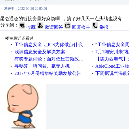
发表于：2022-06-20 20:05:56
昆仑通态的链接变量好麻烦啊 ，搞了好几天一点头绪也没有
分享到：
收藏
邀请回答
回复楼主
举报
楼主最近还看过
工业信息安全 让ICS为你做点什么
“工业信息安全周之我见”
·
·
浅谈信息安全及解决方案
7月7与安川来“
·
·
有奖专题讨论：面对低压变频故障，老手是这样解决的！
【德力西电气】三
·
·
寻秘笈、填问卷、赢无人机
AbleCloud工业物
·
·
2017年6月份精华帖奖励发放公告
下周据说气温能
·
·