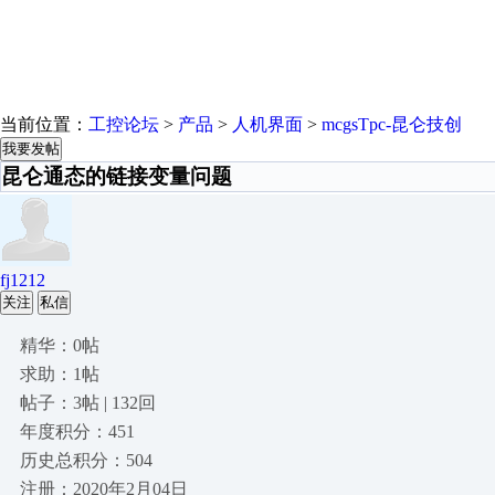
当前位置：
工控论坛
>
产品
>
人机界面
>
mcgsTpc-昆仑技创
我要发帖
昆仑通态的链接变量问题
fj1212
关注
私信
精华：0帖
求助：1帖
帖子：3帖 | 132回
年度积分：451
历史总积分：504
注册：2020年2月04日