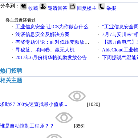
分享到：
收藏
邀请回答
回复楼主
举报
楼主最近还看过
工业信息安全 让ICS为你做点什么
“工业信息安全周之我见”
·
·
浅谈信息安全及解决方案
7月7与安川来“
·
·
有奖专题讨论：面对低压变频故障，老手是这样解决的！
【德力西电气】三
·
·
寻秘笈、填问卷、赢无人机
AbleCloud工业物
·
·
2017年6月份精华帖奖励发放公告
下周据说气温能
·
·
热门招聘
相关主题
求助S7-200快速查找最小值或...
[1020]
谁是自动控制工程师？？
[856]