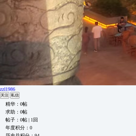
zzl1986
关注
私信
精华：0帖
求助：0帖
帖子：0帖 | 1回
年度积分：0
历史总积分：94