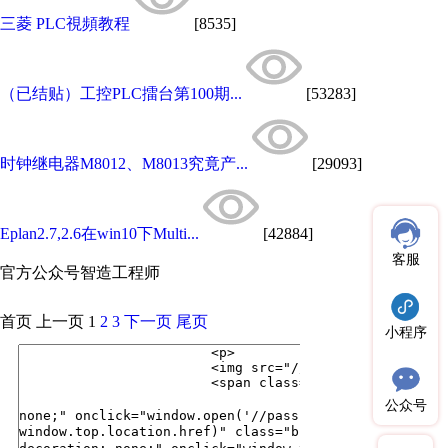
三菱 PLC視頻教程
[8535]
（已结贴）工控PLC擂台第100期...
[53283]
时钟继电器M8012、M8013究竟产...
[29093]
Eplan2.7,2.6在win10下Multi...
[42884]
客服
官方公众号
智造工程师
首页
上一页
1
2
3
下一页
尾页
小程序
公众号