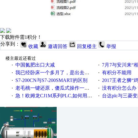
下载附件需1积分！
分享到：
收藏
邀请回答
回复楼主
举报
楼主最近还看过
中国氮肥出口大减
7月7与安川来“
·
·
我已经卧床一个多月了，是出去安装机械手在高速遭遇车祸所致:大家工作都要特别注意啊
有积分不能用
·
·
S7-200CN与S7-200SMART的区别
2017王者之狮“鸡”情签到
·
·
老毛桃一键还原，傻瓜式操作一键轻松备份还原；程序为向导式安装，一键即可实现自动备份或还原系统。
没有积分怎么办
·
·
急！欧姆龙CJ1M系列PLC,如何用时间控制变频器。要求时间在组态王中可以自由输入！拜托各位大神了！
台达plc与三菱
·
·