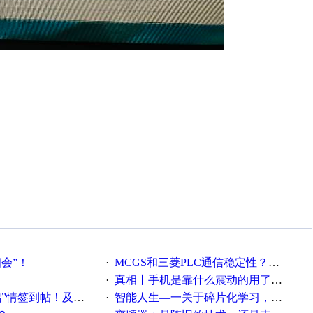
相会”！
MCGS和三菱PLC通信稳定性？？？
·
真相丨手机是靠什么震动的用了这么多年才知道！
·
帖！及时更新在线研讨会预告
智能人生—一关于碎片化学习，看这一篇就够了！
·