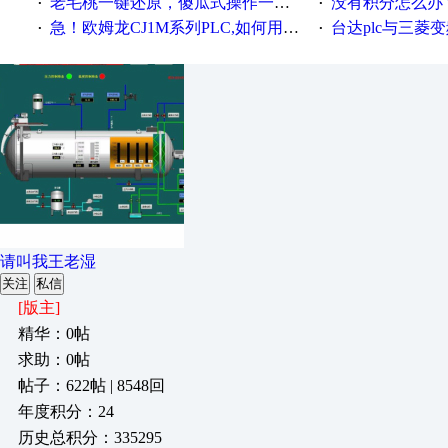
老毛桃一键还原，傻瓜式操作一键轻松备份还原；程序为向导式安装，一键即可实现自动备份或还原系统。
没有积分怎么办
·
·
急！欧姆龙CJ1M系列PLC,如何用时间控制变频器。要求时间在组态王中可以自由输入！拜托各位大神了！
台达plc与三菱
·
·
请叫我王老湿
关注
私信
[版主]
精华：0帖
求助：0帖
帖子：622帖 | 8548回
年度积分：24
历史总积分：335295