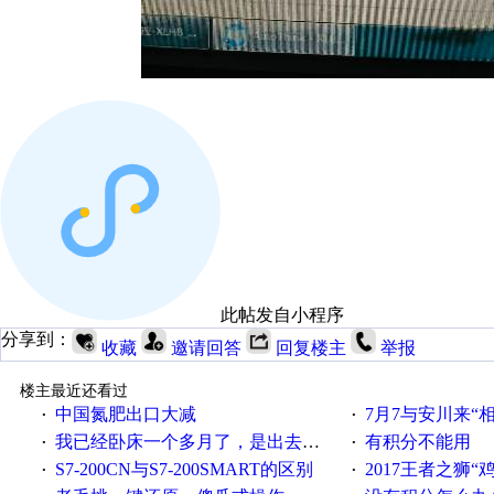
此帖发自小程序
分享到：
收藏
邀请回答
回复楼主
举报
楼主最近还看过
中国氮肥出口大减
7月7与安川来“
·
·
我已经卧床一个多月了，是出去安装机械手在高速遭遇车祸所致:大家工作都要特别注意啊
有积分不能用
·
·
S7-200CN与S7-200SMART的区别
2017王者之狮“鸡”情签到
·
·