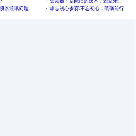
？
变频器：是陈旧的技术，还是未来的幕后英雄？
·
变频器通讯问题
难忘初心参赛:不忘初心，砥砺前行
·